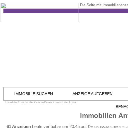
Die Seite mit Immobilienanze
IMMOBILIE SUCHEN
ANZEIGE AUFGEBEN
Immobilie
>
Immobilie Pas-de-Calais
>
Immobilie Anvin
BENA
Immobilien An
61 Anzeigen
heute verfügbar um 20:45 auf
D
MAISONS-NORDPASDEC