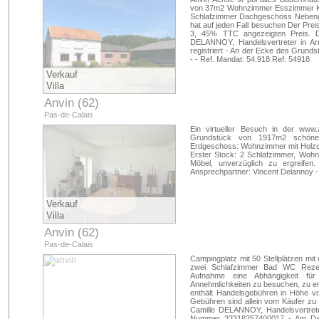
von 37m2 Wohnzimmer Esszimmer Kü
Schlafzimmer Dachgeschoss Nebeng
hat auf jeden Fall besuchen Der Prei
3, 45% TTC angezeigten Preis. D
DELANNOY, Handelsvertreter in A
registriert - An der Ecke des Grun
- - Ref. Mandat: 54.918 Ref: 54918
Verkauf
Villa
Anvin (62)
Pas-de-Calais
Ein virtueller Besuch in der www
Grundstück von 1917m2 schöne tr
Erdgeschoss: Wohnzimmer mit Holzof
Erster Stock: 2 Schlafzimmer, Wohnb
Möbel, unverzüglich zu ergreife
Ansprechpartner: Vincent Delannoy -
Verkauf
Villa
Anvin (62)
Pas-de-Calais
Campingplatz mit 50 Stellplätzen m
zwei Schlafzimmer Bad WC Rezep
Aufnahme eine Abhängigkeit fü
Annehmlichkeiten zu besuchen, zu e
enthält Handelsgebühren in Höhe v
Gebühren sind allein vom Käufer zu
Camille DELANNOY, Handelsvertrete
Nummer 33318257400017 - Am Dachf