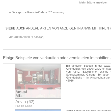
Mehr Städte anzeigen
In
Das ganze Pas-de-Calais
(37 anzeigen)
SIEHE AUCH
ANDERE ARTEN VON ANZEIGEN IN ANVIN MIT IHREN K
Verkauf in Anvin
(1 anzeige)
Einige Beispiele von verkauften oder vermieteten Immobilien
Ein virtueller Besuch in der www
Grundstück von 1900m2 letzten stö
von 42m2, Badezimmer Wanne 
Speisekammer, Garage, Terrasse,
Grundstücks - Ihr Ansprechpartner
46016
Verkauf
Villa
Anvin (62)
Pas-de-Calais
Anvin Achse st pol altes Bauernha