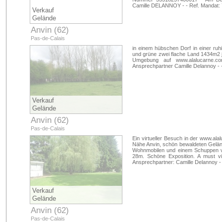
Camille DELANNOY - - Ref. Mandat: 
Verkauf
Gelände
Anvin (62)
Pas-de-Calais
in einem hübschen Dorf in einer ruh
und grüne zwei flache Land 1434m2 
Umgebung auf www.alalucarne.c
Ansprechpartner Camille Delannoy - 
Verkauf
Gelände
Anvin (62)
Pas-de-Calais
Ein virtueller Besuch in der www.ala
Nähe Anvin, schön bewaldeten Gelän
Wohnmobilen und einem Schuppen v
28m. Schöne Exposition. A must v
Ansprechpartner: Camille Delannoy -
Verkauf
Gelände
Anvin (62)
Pas-de-Calais