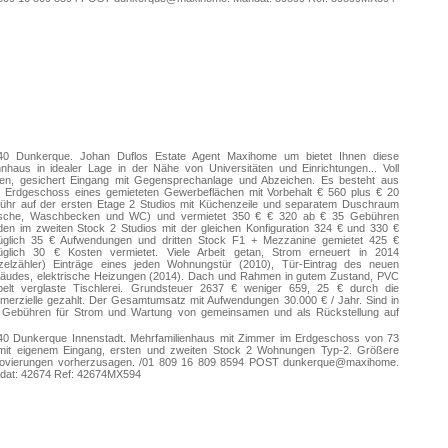
40 Dunkerque. Johan Duflos Estate Agent Maxihome um bietet Ihnen diese
haus in idealer Lage in der Nähe von Universitäten und Einrichtungen... Voll
sen, gesichert Eingang mit Gegensprechanlage und Abzeichen. Es besteht aus
 Erdgeschoss eines gemieteten Gewerbeflächen mit Vorbehalt € 560 plus € 20
ühr auf der ersten Etage 2 Studios mit Küchenzeile und separatem Duschraum
sche, Waschbecken und WC) und vermietet 350 € € 320 ab € 35 Gebühren
en im zweiten Stock 2 Studios mit der gleichen Konfiguration 324 € und 330 €
üglich 35 € Aufwendungen und dritten Stock F1 + Mezzanine gemietet 425 €
üglich 30 € Kosten vermietet. Viele Arbeit getan, Strom erneuert in 2014
nzelzähler) Einträge eines jeden Wohnungstür (2010), Tür-Eintrag des neuen
äudes, elektrische Heizungen (2014). Dach und Rahmen in gutem Zustand, PVC
pelt verglaste Tischlerei. Grundsteuer 2637 € weniger 659, 25 € durch die
erzielle gezahlt. Der Gesamtumsatz mit Aufwendungen 30.000 € / Jahr. Sind in
 Gebühren für Strom und Wartung von gemeinsamen und als Rückstellung auf
 Wasser (in Rückwärtszähler in jeder Wohnung), kein Gebäude Treuhänder
alten. Schöne Wohnanlage mit guter Profitabilität über 9% Brutto... aktuelle
40 Dunkerque Innenstadt. Mehrfamilienhaus mit Zimmer im Erdgeschoss von 73
gnostics. Johan DUFLOS /03 727 35 727 8573 senden Sie dunkerque. Diese
mit eigenem Eingang, ersten und zweiten Stock 2 Wohnungen Typ-2. Größere
nschaft ist zu einem Preis von 278.000 zur Verfügung, darunter 2, 96% Gebühr.
ovierungen vorherzusagen. /01 809 16 809 8594 POST dunkerque@maxihome.
bhängige Handelsvertreter der nationalen Netzwerk cl Mandat: 62.878 Ref:
dat: 42674 Ref: 42674MX594
78MX573