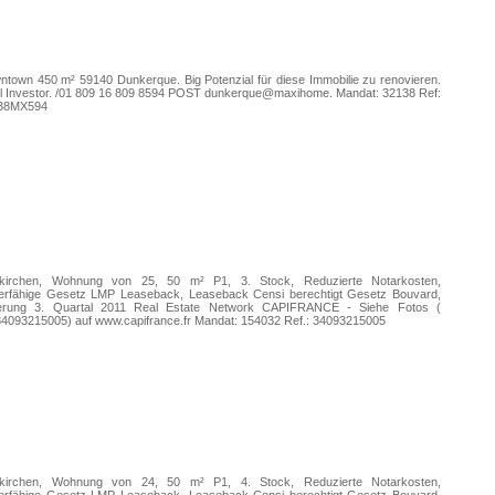
town 450 m² 59140 Dunkerque. Big Potenzial für diese Immobilie zu renovieren.
al Investor. /01 809 16 809 8594 POST dunkerque@maxihome. Mandat: 32138 Ref:
38MX594
kirchen, Wohnung von 25, 50 m² P1, 3. Stock, Reduzierte Notarkosten,
derfähige Gesetz LMP Leaseback, Leaseback Censi berechtigt Gesetz Bouvard,
ferung 3. Quartal 2011 Real Estate Network CAPIFRANCE - Siehe Fotos (
34093215005) auf www.capifrance.fr Mandat: 154032 Ref.: 34093215005
kirchen, Wohnung von 24, 50 m² P1, 4. Stock, Reduzierte Notarkosten,