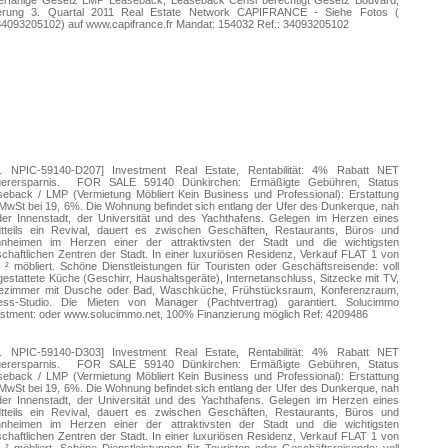
derfähige Gesetz LMP Leaseback, Leaseback Censi berechtigt Gesetz Bouvard,
ferung 3. Quartal 2011 Real Estate Network CAPIFRANCE - Siehe Fotos (
34093205102) auf www.capifrance.fr Mandat: 154032 Ref.: 34093205102
f. NPIC-59140-D207] Investment Real Estate, Rentabilität: 4% Rabatt NET
uerersparnis. FOR SALE 59140 Dünkirchen: Ermäßigte Gebühren, Status
eback / LMP (Vermietung Möbliert Kein Business und Professional): Erstattung
MwSt bei 19, 6%. Die Wohnung befindet sich entlang der Ufer des Dunkerque, nah
der Innenstadt, der Universität und des Yachthafens. Gelegen im Herzen eines
dtteils ein Revival, dauert es zwischen Geschäften, Restaurants, Büros und
nheimen im Herzen einer der attraktivsten der Stadt und die wichtigsten
schaftlichen Zentren der Stadt. In einer luxuriösen Residenz, Verkauf FLAT 1 von
² möbliert. Schöne Dienstleistungen für Touristen oder Geschäftsreisende: voll
estattete Küche (Geschirr, Haushaltsgeräte), Internetanschluss, Sitzecke mit TV,
ezimmer mit Dusche oder Bad, Waschküche, Frühstücksraum, Konferenzraum,
ness-Studio. Die Mieten von Manager (Pachtvertrag) garantiert. Solucimmo
estment: oder www.solucimmo.net, 100% Finanzierung möglich Ref: 4209486
f. NPIC-59140-D303] Investment Real Estate, Rentabilität: 4% Rabatt NET
uerersparnis. FOR SALE 59140 Dünkirchen: Ermäßigte Gebühren, Status
eback / LMP (Vermietung Möbliert Kein Business und Professional): Erstattung
MwSt bei 19, 6%. Die Wohnung befindet sich entlang der Ufer des Dunkerque, nah
der Innenstadt, der Universität und des Yachthafens. Gelegen im Herzen eines
dtteils ein Revival, dauert es zwischen Geschäften, Restaurants, Büros und
nheimen im Herzen einer der attraktivsten der Stadt und die wichtigsten
schaftlichen Zentren der Stadt. In einer luxuriösen Residenz, Verkauf FLAT 1 von