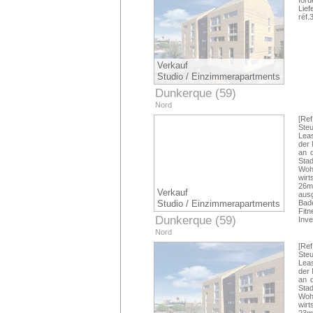
för
Lie
réf.
Verkauf
Studio / Einzimmerapartments
Dunkerque (59)
Nord
[Re
Ste
Leas
der 
an 
Sta
Woh
wirt
26m 
Verkauf
ausg
Studio / Einzimmerapartments
Bad
Fit
Dunkerque (59)
Inv
Nord
[Re
Ste
Leas
der 
an 
Sta
Woh
wirt