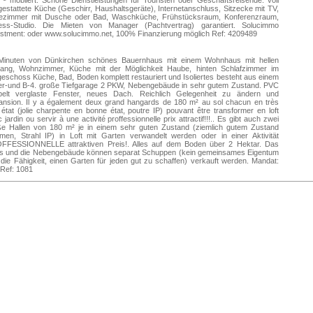
² möbliert. Schöne Dienstleistungen für Touristen oder Geschäftsreisende: voll
estattete Küche (Geschirr, Haushaltsgeräte), Internetanschluss, Sitzecke mit TV,
ezimmer mit Dusche oder Bad, Waschküche, Frühstücksraum, Konferenzraum,
ness-Studio. Die Mieten von Manager (Pachtvertrag) garantiert. Solucimmo
estment: oder www.solucimmo.net, 100% Finanzierung möglich Ref: 4209489
Minuten von Dünkirchen schönes Bauernhaus mit einem Wohnhaus mit hellen
gang, Wohnzimmer, Küche mit der Möglichkeit Haube, hinten Schlafzimmer im
eschoss Küche, Bad, Boden komplett restauriert und Isoliertes besteht aus einem
er-und B-4. große Tiefgarage 2 PKW, Nebengebäude in sehr gutem Zustand. PVC
pelt verglaste Fenster, neues Dach. Reichlich Gelegenheit zu ändern und
ansion. Il y a également deux grand hangards de 180 m² au sol chacun en très
état (jolie charpente en bonne état, poutre IP) pouvant être transformer en loft
 jardin ou servir à une activité proffessionnelle prix attractif!!!.. Es gibt auch zwei
ße Hallen von 180 m² je in einem sehr guten Zustand (ziemlich gutem Zustand
men, Strahl IP) in Loft mit Garten verwandelt werden oder in einer Aktivität
FFESSIONNELLE attraktiven Preis!. Alles auf dem Boden über 2 Hektar. Das
s und die Nebengebäude können separat Schuppen (kein gemeinsames Eigentum
die Fähigkeit, einen Garten für jeden gut zu schaffen) verkauft werden. Mandat:
Ref: 1081