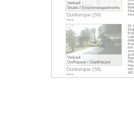
23m 
Verkauf
ausg
Studio / Einzimmerapartments
Bad
Fit
Dunkerque (59)
Inv
Nord
20 
Ein
Erdg
Lag
dop
Exp
bon 
avec
gro
Verkauf
Rah
Dorfhäuser / Stadthäuser
PRO
Hau
Dunkerque (59)
und 
492 
Nord