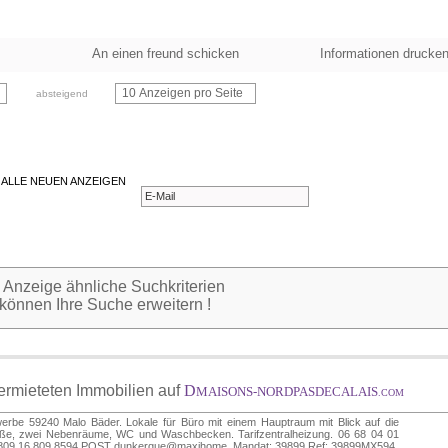
An einen freund schicken
Informationen drucke
10 Anzeigen pro Seite
absteigend
 ALLE NEUEN ANZEIGEN
 Anzeige ähnliche Suchkriterien
 können Ihre Suche erweitern !
vermieteten Immobilien auf
D
MAISONS-NORDPASDECALAIS
.COM
erbe 59240 Malo Bäder. Lokale für Büro mit einem Hauptraum mit Blick auf die
aße, zwei Nebenräume, WC und Waschbecken. Tarifzentralheizung. 06 68 04 01
 809 16 809 8594 POST dunkerque@maxihome. Mandat: 39899 Ref: 39899MX594