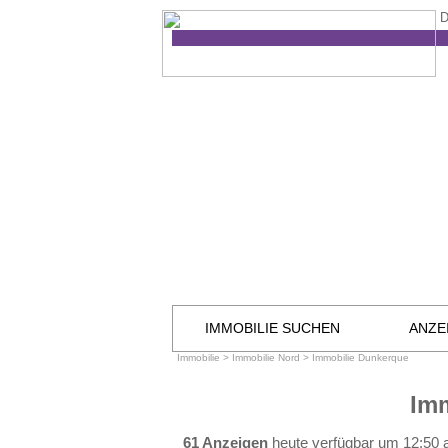
D
IMMOBILIE SUCHEN
ANZE
Immobilie
>
Immobilie Nord
>
Immobilie Dunkerque
Im
61 Anzeigen
heute verfügbar um 12:50 