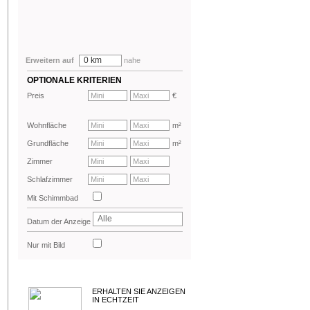
0 km
Erweitern auf
nahe
OPTIONALE KRITERIEN
Preis
€
Wohnfläche
m²
Grundfläche
m²
Zimmer
Schlafzimmer
Mit Schimmbad
Alle
Datum der Anzeige
Nur mit Bild
ERHALTEN SIE ANZEIGEN
IN ECHTZEIT