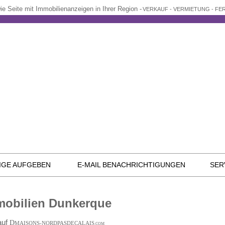
ie Seite mit Immobilienanzeigen in Ihrer Region -
VERKAUF - VERMIETUNG - F
IGE AUFGEBEN
E-MAIL BENACHRICHTIGUNGEN
SER
mobilien Dunkerque
auf
D
MAISONS-NORDPASDECALAIS
.COM