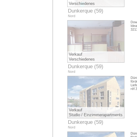
Verschiedenes
Dunkerque (59)
Nord
Down
Ide
321
Verkauf
Verschiedenes
Dunkerque (59)
Nord
Dün
för
Lie
réf.
Verkauf
Studio / Einzimmerapartments
Dunkerque (59)
Nord
Dün