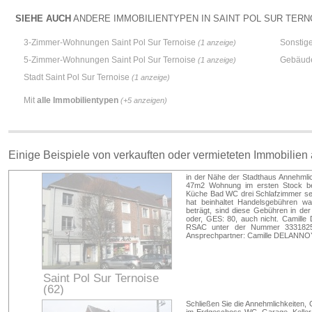
SIEHE AUCH
ANDERE IMMOBILIENTYPEN IN SAINT POL SUR TERNO
3-Zimmer-Wohnungen Saint Pol Sur Ternoise
Sonstige
(1 anzeige)
5-Zimmer-Wohnungen Saint Pol Sur Ternoise
Gebäude
(1 anzeige)
Stadt Saint Pol Sur Ternoise
(1 anzeige)
Mit
alle Immobilientypen
(+5 anzeigen)
Einige Beispiele von verkauften oder vermieteten Immobilien
in der Nähe der Stadthaus Annehmli
47m2 Wohnung im ersten Stock be
Küche Bad WC drei Schlafzimmer seh
hat beinhaltet Handelsgebühren wa
beträgt, sind diese Gebühren in de
oder, GES: 80, auch nicht. Camille 
RSAC unter der Nummer 33318257
Ansprechpartner: Camille DELANNOY 
Saint Pol Sur Ternoise
(62)
Pas-de-Calais
Schließen Sie die Annehmlichkeiten,