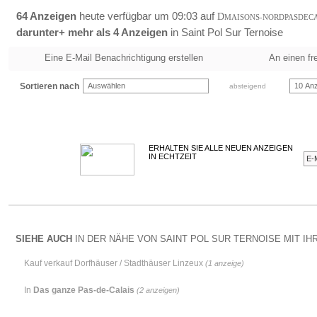
64 Anzeigen
heute verfügbar um 09:03 auf
D
MAISONS-NORDPASDEC
darunter+ mehr als 4 Anzeigen
in Saint Pol Sur Ternoise
Eine E-Mail Benachrichtigung erstellen
An einen fr
Sortieren nach
Auswählen
10 Anz
absteigend
ERHALTEN SIE ALLE NEUEN ANZEIGEN
IN ECHTZEIT
SIEHE AUCH
IN DER NÄHE VON SAINT POL SUR TERNOISE MIT IHR
Kauf verkauf Dorfhäuser / Stadthäuser Linzeux
(1 anzeige)
In
Das ganze Pas-de-Calais
(2 anzeigen)