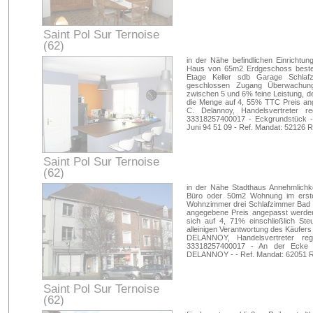
Saint Pol Sur Ternoise
(62)
Pas-de-Calais
in der Nähe befindlichen Einrichtu
Haus von 65m2 Erdgeschoss beste
Etage Keller sdb Garage Schlafz
geschlossen Zugang Überwachung
zwischen 5 und 6% feine Leistung, de
die Menge auf 4, 55% TTC Preis ang
C. Delannoy, Handelsvertreter r
33318257400017 - Eckgrundstück -
Juni 94 51 09 - Ref. Mandat: 52126 R
Saint Pol Sur Ternoise
(62)
Pas-de-Calais
in der Nähe Stadthaus Annehmlichk
Büro oder 50m2 Wohnung im erste
Wohnzimmer drei Schlafzimmer Bad 
angegebene Preis angepasst werden 
sich auf 4, 71% einschließlich Ste
alleinigen Verantwortung des Käufers
DELANNOY, Handelsvertreter re
33318257400017 - An der Ecke de
DELANNOY - - Ref. Mandat: 62051 R
Saint Pol Sur Ternoise
(62)
Pas-de-Calais