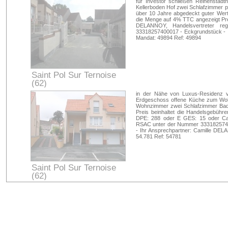
für Investor schließen Reihenstad
Kellerboden Hof zwei Schlafzimmer pr
über 10 Jahre abgedeckt guter Wert
die Menge auf 4% TTC angezeigt Pre
DELANNOY, Handelsvertreter re
33318257400017 - Eckgrundstück - I
Mandat: 49894 Ref: 49894
Saint Pol Sur Ternoise
(62)
Pas-de-Calais
in der Nähe von Luxus-Residenz v
Erdgeschoss offene Küche zum W
Wohnzimmer zwei Schlafzimmer Bad 
Preis beinhaltet die Handelsgebühr
DPE: 288 oder E GES: 15 oder Cam
RSAC unter der Nummer 33318257400
- Ihr Ansprechpartner: Camille DEL
54.781 Ref: 54781
Saint Pol Sur Ternoise
(62)
Pas-de-Calais