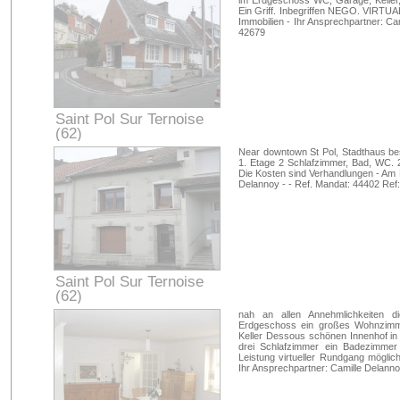
im Erdgeschoss WC, Garage, Keller
Ein Griff. Inbegriffen NEGO. VIR
Immobilien - Ihr Ansprechpartner: Ca
42679
Saint Pol Sur Ternoise
(62)
Pas-de-Calais
Near downtown St Pol, Stadthaus b
1. Etage 2 Schlafzimmer, Bad, WC. 
Die Kosten sind Verhandlungen - Am F
Delannoy - - Ref. Mandat: 44402 Ref
Saint Pol Sur Ternoise
(62)
Pas-de-Calais
nah an allen Annehmlichkeiten d
Erdgeschoss ein großes Wohnzim
Keller Dessous schönen Innenhof in
drei Schlafzimmer ein Badezimmer 
Leistung virtueller Rundgang mögli
Ihr Ansprechpartner: Camille Delanno