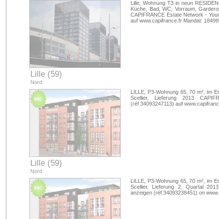
Lille, Wohnung T3 in neun RESIDEN
Küche, Bad, WC, Vorraum, Garderobe
CAPIFRANCE Estate Network - Your L
auf www.capifrance.fr Mandat: 1849
Lille (59)
Nord
LILLE, P3-Wohnung 65, 70 m², im Er
Scellier, Lieferung 2013 CAP
(réf.34093247113) auf www.capifran
Lille (59)
Nord
LILLE, P3-Wohnung 65, 70 m², im Er
Scellier, Lieferung 2. Quartal 
anzeigen (réf.34093238451) on www.