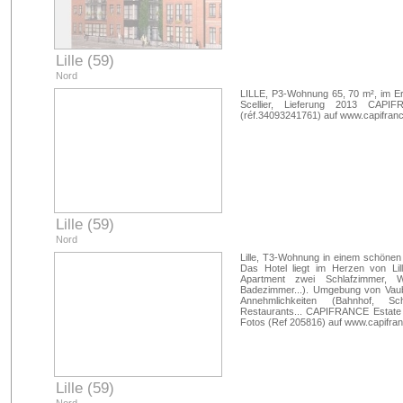
Lille (59)
Nord
LILLE, P3-Wohnung 65, 70 m², im Er
Scellier, Lieferung 2013 CAP
(réf.34093241761) auf www.capifran
Lille (59)
Nord
Lille, T3-Wohnung in einem schönen
Das Hotel liegt im Herzen von Lil
Apartment zwei Schlafzimmer, 
Badezimmer...). Umgebung von Vaub
Annehmlichkeiten (Bahnhof, Sc
Restaurants... CAPIFRANCE Estate
Fotos (Ref 205816) auf www.capifra
Lille (59)