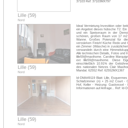
37103 Ref: 37103MX797
Lille (59)
Nord
Ideal Vermietung Investition oder bei
ein Angebot dieses hübsche T2. Ein
und ein Speiseraum in der Demok
schönen, großen Raum von 17 m2 
Wanne. Großes Potenzial für di
verstärken Finish! Küche Redo und O
ein Zimmer (Wäsche) in zusätzlichen
verwandeln durch eine Himmelskuppe
Alle technischen Details, Fotos und 
lille59@maxihome. Caroline Marqui
ext lille59@maxihome. Diese Ei
einschließlich 10.91% der Gebühre
Lille (59)
des nationalen Netzes Clair Maxih
Mandat: 62552 Ref: 62552MX1367
Nord
Id-DMA49119 Blatt: Lille, Esquermes 
Schlafzimmer (n) + 25 m2 Court - C
Hof, Keller - Heizung: Gaskessel - 
Informationen auf Anfrage... Ref: I
Lille (59)
Nord