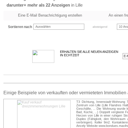
darunter+ mehr als 22 Anzeigen
in Lille
Eine E-Mail Benachrichtigung erstellen
An einen fr
Sortieren nach
Auswählen
10 Anz
absteigend
ERHALTEN SIE ALLE NEUEN ANZEIGEN
IN ECHTZEIT
Einige Beispiele von verkauften oder vermieteten Immobilien
T3 Dichtung, Innenstadt-Wohnung T3
Zentrum von Lille (Lille Flandres Ha
Geschäfte, ... Die Wohnung wurde k
Bad, Küche, ...) Doppelt verglaste Fe
Herzen von Lille in einer ruhigen S
Duplex (Fähigkeit, den Wohnraum
verbringen). Keller 9m2. Kontaktie
Ancely Website www.bondues.maxih