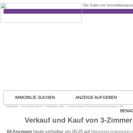
Die Seite mit Immobilienanze
IMMOBILIE SUCHEN
ANZEIGE AUFGEBEN
Immobilie
>
Immobilie Nord
>
Immobilie Lille
>
Kauf verkauf Dreizimmerwohnungen Lille
BENA
Verkauf und Kauf von 3-Zimmer
64 Anzeigen
heute verfügbar um 05:25 auf
D
MAISONS-NORDPASDEC