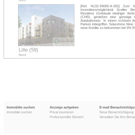
Nord
[Ref. N132-59000-A-302] Zum V
Investitionsmöglichkeit Scellier 
Residenz (Gebäude niedriger Verb
(CHR), genießen eine günstige
Autobahnnetz. In einem schönen Au
Parken inbegriffen. Solucimmo Nine:
neue Kredite zu bekommen bei 0% R
Lille (59)
Nord
Immobilie suchen
Anzeige aufgeben
E-mail Benachrichtig
Immobilie suchen
Privat inserieren
Neue Benachrichtigung
Professioneller Bereich
Verwalten Sie Ihre Bena