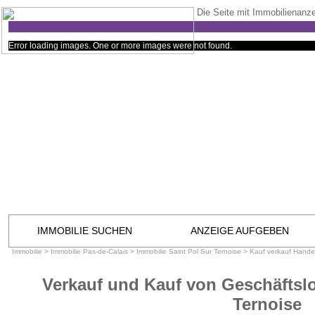
Die Seite mit Immobilienanze
Error loading images. One or more images were not found.
IMMOBILIE SUCHEN
ANZEIGE AUFGEBEN
Immobilie
>
Immobilie Pas-de-Calais
>
Immobilie Saint Pol Sur Ternoise
>
Kauf verkauf Handel
Verkauf und Kauf von Geschäftslo
Ternoise