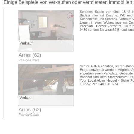
Einige Beispiele von verkauften oder vermieteten Immobilien
Schönes Studio von über 18m2 in
Badezimmer mit Dusche, WC und W
Küchenzeile und Schrank. Verkauft ver
Liegen in einer Wohnanlage mit Con
Parkplatz. Derzeit vermietet 320 
9430 senden Sie
arras62@maxihome
Verkauf
Arras (62)
Pas-de-Calais
Sector ARRAS Station, leeren Bühne
Etage entwickelt werden. Mögliche A
erwerben einen Parkplatz. Gebäude 
Bahnhof und dem Stadtzentrum. Ec
Your Local Alban Heusel - Siehe Fo
103557 Ref: 34093110274
Verkauf
Arras (62)
Pas-de-Calais