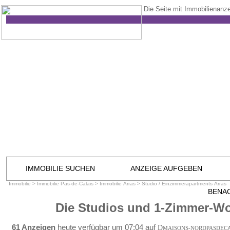
Die Seite mit Immobilienanze
IMMOBILIE SUCHEN
ANZEIGE AUFGEBEN
Immobilie
>
Immobilie Pas-de-Calais
>
Immobilie Arras
>
Studio / Einzimmerapartments Arras
BENA
Die Studios und 1-Zimmer-W
61 Anzeigen
heute verfügbar um 07:04 auf
D
MAISONS-NORDPASDEC